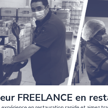
eur FREELANCE en resta
 expérience en restauration rapide et aimez tra