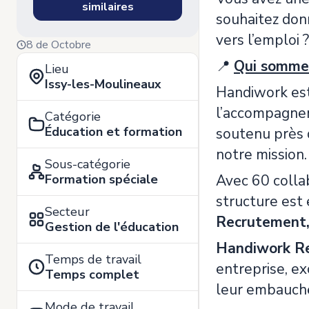
similaires
souhaitez don
vers l’emploi 
8 de Octobre
📍
Qui somme
Lieu
Issy-les-Moulineaux
Handiwork est
l’accompagnem
Catégorie
Éducation et formation
soutenu près 
notre mission.
Sous-catégorie
Formation spéciale
Avec 60 colla
structure est
Secteur
Recrutement
Gestion de l'éducation
Handiwork R
Temps de travail
entreprise, ex
Temps complet
leur embauche
Mode de travail