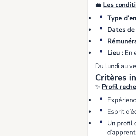
💼
Les condit
Type d'e
Dates de
Rémunéra
Lieu :
En e
Du lundi au ve
Critères i
✨
Profil rech
Expérienc
Esprit d’é
Un profil 
d’apprent